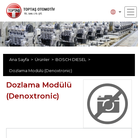
Ana Sayfa >
Ürünler >
BOSCH DIESEL >
Dozlama Modülü (Denoxtronic)
Dozlama Modülü
(Denoxtronic)