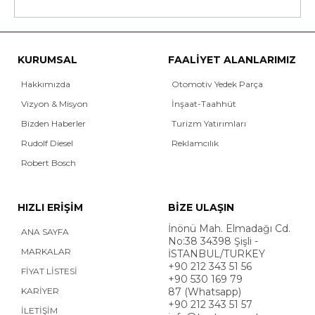
KURUMSAL
FAALİYET ALANLARIMIZ
Hakkımızda
Otomotiv Yedek Parça
Vizyon & Misyon
İnşaat-Taahhüt
Bizden Haberler
Turizm Yatırımları
Rudolf Diesel
Reklamcılık
Robert Bosch
HIZLI ERİŞİM
BİZE ULAŞIN
İnönü Mah. Elmadağı Cd.
ANA SAYFA
No:38 34398 Şişli -
MARKALAR
İSTANBUL/TURKEY
+90 212 343 51 56
FİYAT LİSTESİ
+90 530 169 79
KARİYER
87 (Whatsapp)
+90 212 343 51 57
İLETİŞİM