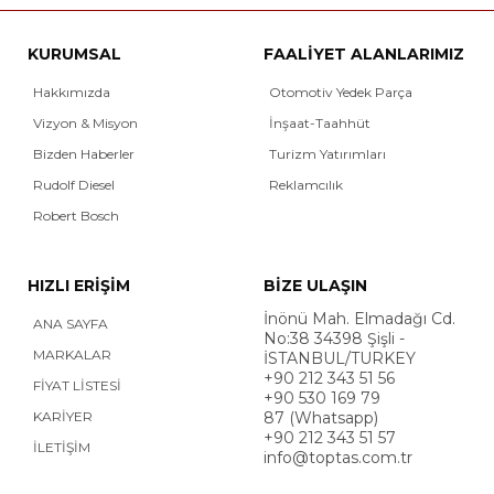
KURUMSAL
FAALİYET ALANLARIMIZ
Hakkımızda
Otomotiv Yedek Parça
Vizyon & Misyon
İnşaat-Taahhüt
Bizden Haberler
Turizm Yatırımları
Rudolf Diesel
Reklamcılık
Robert Bosch
HIZLI ERİŞİM
BİZE ULAŞIN
İnönü Mah. Elmadağı Cd.
ANA SAYFA
No:38 34398 Şişli -
MARKALAR
İSTANBUL/TURKEY
+90 212 343 51 56
FİYAT LİSTESİ
+90 530 169 79
KARİYER
87 (Whatsapp)
+90 212 343 51 57
İLETİŞİM
info@toptas.com.tr