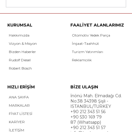
KURUMSAL
FAALİYET ALANLARIMIZ
Hakkımızda
Otomotiv Yedek Parça
Vizyon & Misyon
İnşaat-Taahhüt
Bizden Haberler
Turizm Yatırımları
Rudolf Diesel
Reklamcılık
Robert Bosch
HIZLI ERİŞİM
BİZE ULAŞIN
İnönü Mah. Elmadağı Cd.
ANA SAYFA
No:38 34398 Şişli -
MARKALAR
İSTANBUL/TURKEY
+90 212 343 51 56
FİYAT LİSTESİ
+90 530 169 79
KARİYER
87 (Whatsapp)
+90 212 343 51 57
İLETİŞİM